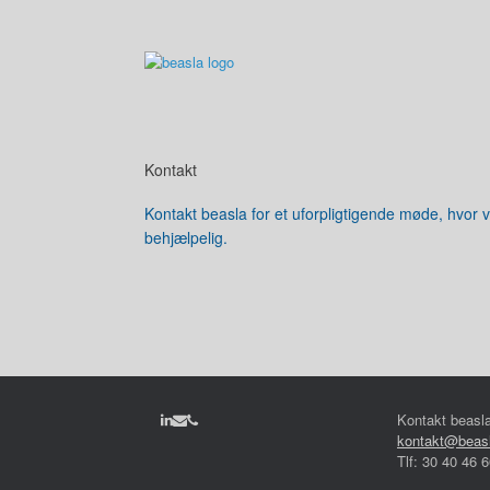
Gå
til
indhold
Kontakt
Kontakt beasla for et uforpligtigende møde, hvor 
behjælpelig.
Kontakt beasl
kontakt@beas
Tlf: 30 40 46 