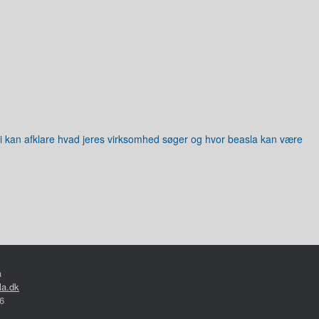
vi kan afklare hvad jeres virksomhed søger og hvor beasla kan være
a
la.dk
66